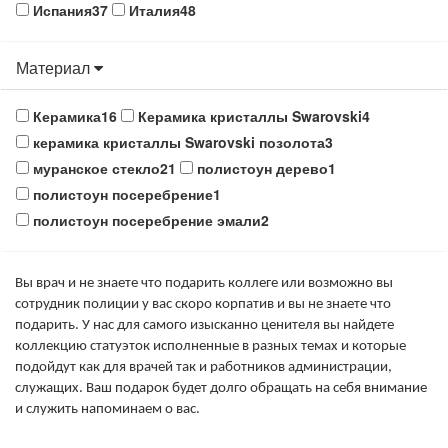
Испания
37
Италия
48
Материал
Керамика
16
Керамика кристаллы Swarovski
4
керамика кристаллы Swarovski позолота
3
муранское стекло
21
полистоун дерево
1
полистоун посеребрение
1
полистоун посеребрение эмали
2
Вы врач и не знаете что подарить коллеге или возможно вы
сотрудник полиции у вас скоро корпатив и вы не знаете что
подарить. У нас для самого изысканно ценителя вы найдете
коллекцию статуэток исполненные в разных темах и которые
подойдут как для врачей так и работников администрации,
служащих. Ваш подарок будет долго обращать на себя внимание
и служить напоминаем о вас.