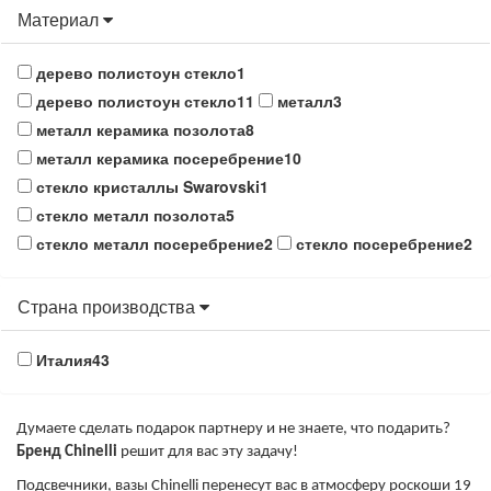
Материал
дерево полистоун стекло
1
дерево полистоун стекло
11
металл
3
металл керамика позолота
8
металл керамика посеребрение
10
стекло кристаллы Swarovski
1
стекло металл позолота
5
стекло металл посеребрение
2
стекло посеребрение
2
Страна производства
Италия
43
Думаете сделать подарок партнеру и не знаете, что подарить?
Бренд Chinelli
решит для вас эту задачу!
Подсвечники, вазы Chinelli перенесут вас в атмосферу роскоши 19